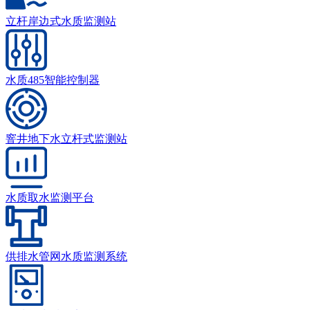
立杆岸边式水质监测站
水质485智能控制器
窨井地下水立杆式监测站
水质取水监测平台
供排水管网水质监测系统