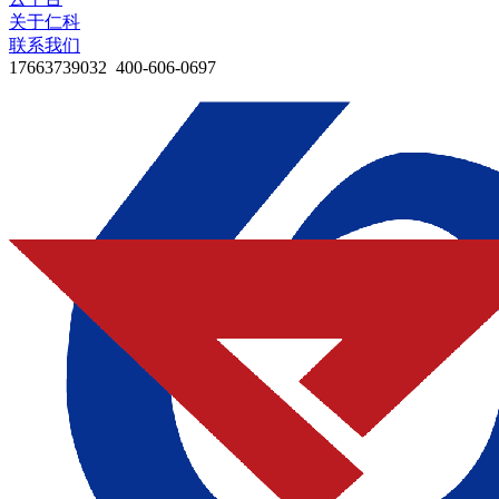
关于仁科
联系我们
17663739032 400-606-0697