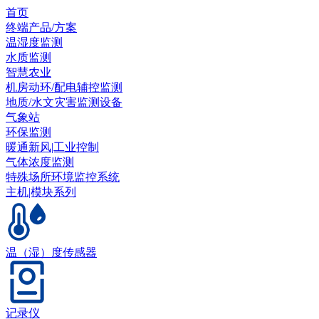
首页
终端产品/方案
温湿度监测
水质监测
智慧农业
机房动环/配电辅控监测
地质/水文灾害监测设备
气象站
环保监测
暖通新风|工业控制
气体浓度监测
特殊场所环境监控系统
主机|模块系列
温（湿）度传感器
记录仪