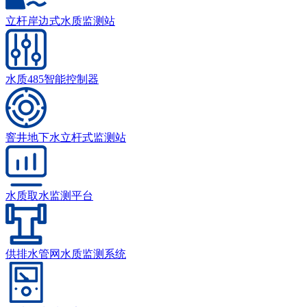
立杆岸边式水质监测站
水质485智能控制器
窨井地下水立杆式监测站
水质取水监测平台
供排水管网水质监测系统