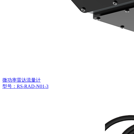
微功率雷达流量计
型号：RS-RAD-N01-3