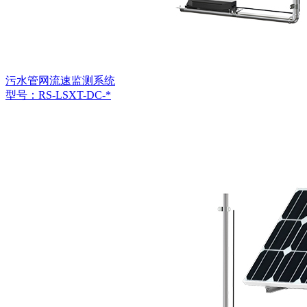
污水管网流速监测系统
型号：RS-LSXT-DC-*