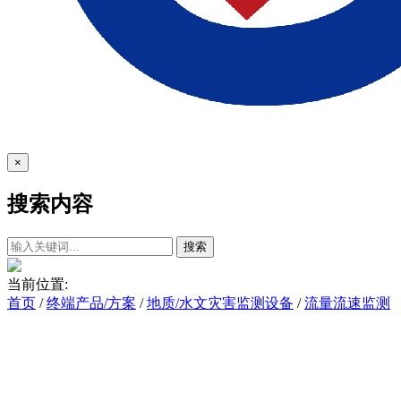
×
搜索内容
搜索
当前位置:
首页
/
终端产品/方案
/
地质/水文灾害监测设备
/
流量流速监测