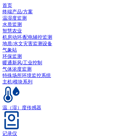
首页
终端产品/方案
温湿度监测
水质监测
智慧农业
机房动环/配电辅控监测
地质/水文灾害监测设备
气象站
环保监测
暖通新风|工业控制
气体浓度监测
特殊场所环境监控系统
主机|模块系列
温（湿）度传感器
记录仪