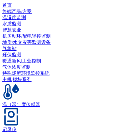
首页
终端产品/方案
温湿度监测
水质监测
智慧农业
机房动环/配电辅控监测
地质/水文灾害监测设备
气象站
环保监测
暖通新风|工业控制
气体浓度监测
特殊场所环境监控系统
主机|模块系列
温（湿）度传感器
记录仪