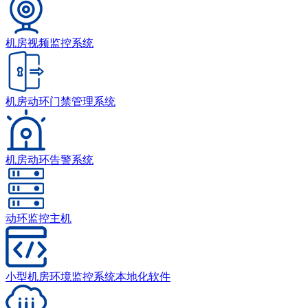
机房视频监控系统
机房动环门禁管理系统
机房动环告警系统
动环监控主机
小型机房环境监控系统本地化软件