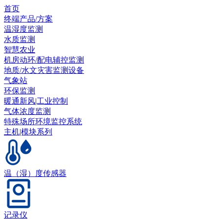
首页
终端产品/方案
温湿度监测
水质监测
智慧农业
机房动环/配电辅控监测
地质/水文灾害监测设备
气象站
环保监测
暖通新风|工业控制
气体浓度监测
特殊场所环境监控系统
主机|模块系列
温（湿）度传感器
记录仪